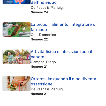
dell’individuo
De Pascalis Pierluigi
Numero 24
La propoli: alimento, integratore o
farmaco
Cesi Domenico
Numero 22
Attività fisica e interazioni con il
cancro
Campaci Diego
Numero 21
Ortoressia: quando il cibo diventa
ossessione
De Pascalis Pierluigi
Numero 21