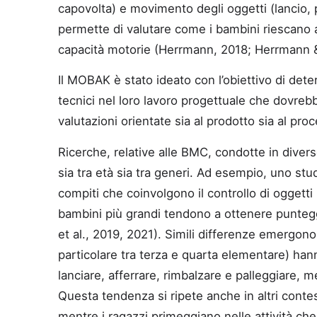
capovolta) e movimento degli oggetti (lancio, 
permette di valutare come i bambini riescano a 
capacità motorie (Herrmann, 2018; Herrmann &
Il MOBAK è stato ideato con l’obiettivo di deter
tecnici nel loro lavoro progettuale che dovre
valutazioni orientate sia al prodotto sia al pro
Ricerche, relative alle BMC, condotte in diver
sia tra età sia tra generi. Ad esempio, uno stu
compiti che coinvolgono il controllo di oggetti
bambini più grandi tendono a ottenere puntegg
et al., 2019, 2021). Simili differenze emergon
particolare tra terza e quarta elementare) han
lanciare, afferrare, rimbalzare e palleggiare, 
Questa tendenza si ripete anche in altri cont
mentre i ragazzi primeggiano nelle attività c