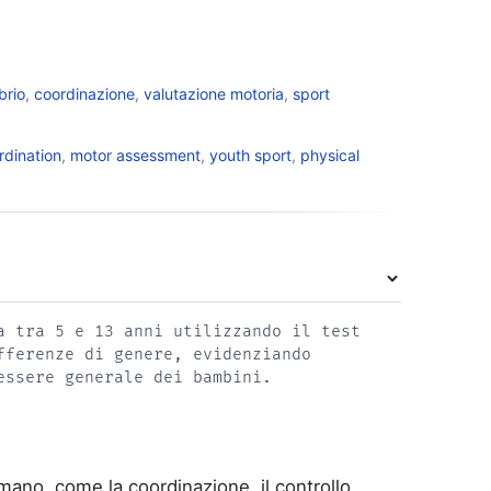
brio
,
coordinazione
,
valutazione motoria
,
sport
rdination
,
motor assessment
,
youth sport
,
physical
a tra 5 e 13 anni utilizzando il test
fferenze di genere, evidenziando
essere generale dei bambini.
no, come la coordinazione, il controllo