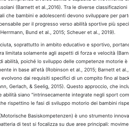
solani (Barnett et al.,2016). Tra le diverse classificazi
li che bambini e adolescenti devono sviluppare per parte
nsabile per il progresso verso abilità sportive più spec
(Herrmann, Bund et al., 2015; Scheuer et al., 2019).
sciuta, soprattutto in ambito educativo e sportivo, porta
a limitata solamente agli aspetti di forza e velocità (Barn
di abilità, poiché lo sviluppo delle competenze motorie è
mente in base all'età (Robinson et al., 2015; Barnett et a
volvono dai requisiti specifici di un compito fino al back
rmann, Gerlach, & Seelig, 2015). Questo approccio, che incl
 abilità siano "intrinsecamente integrate negli sport comu
e rispettino le fasi di sviluppo motorio dei bambini rispe
K (Motorische Basiskompetenzen) è uno strumento innovat
tteria di test si focalizza su due aree principali: movimen