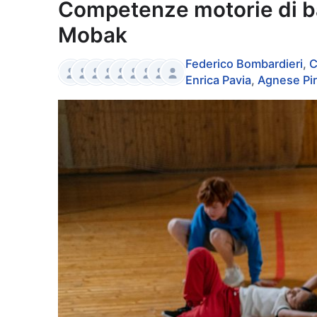
Competenze motorie di bas
Mobak
Autori:
Federico Bombardieri
,
C
Enrica Pavia
,
Agnese Pir