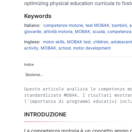
optimizing physical education curricula to fos
Keywords
Italiano:
competenze motorie
,
test MOBAK
,
bambini
,
a
giovanile
,
attività motoria
,
MOBAK
,
scuola
,
competenza 
Inglese:
motor skills
,
MOBAK test
,
children
,
adolescent
activity
,
MOBAK
,
school
,
motor development
Indice
Questo articolo analizza le competenze m
standardizzato MOBAK. I risultati mostra
l'importanza di programmi educativi incl
INTRODUZIONE
La competenza motoria è un concetto ampio ch