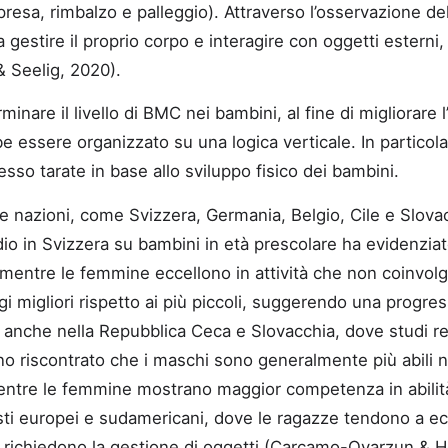
presa, rimbalzo e palleggio). Attraverso l’osservazione d
gestire il proprio corpo e interagire con oggetti esterni
 Seelig, 2020).
minare il livello di BMC nei bambini, al fine di migliorare 
bbe essere organizzato su una logica verticale. In partic
cesso tarate in base allo sviluppo fisico dei bambini.
se nazioni, come Svizzera, Germania, Belgio, Cile e Slovac
dio in Svizzera su bambini in età prescolare ha evidenziat
 mentre le femmine eccellono in attività che non coinvolgon
i migliori rispetto ai più piccoli, suggerendo una progre
o anche nella Repubblica Ceca e Slovacchia, dove studi re
no riscontrato che i maschi sono generalmente più abili ne
mentre le femmine mostrano maggior competenza in abilità d
esti europei e sudamericani, dove le ragazze tendono a e
he richiedono la gestione di oggetti (Carcamo-Oyarzun & H