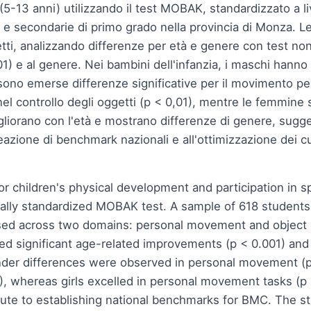
(5-13 anni) utilizzando il test MOBAK, standardizzato a li
rie e secondarie di primo grado nella provincia di Monza. 
, analizzando differenze per età e genere con test non p
001) e al genere. Nei bambini dell'infanzia, i maschi hanno
sono emerse differenze significative per il movimento per
l controllo degli oggetti (p < 0,01), mentre le femmine 
liorano con l'età e mostrano differenze di genere, sugg
creazione di benchmark nazionali e all'ottimizzazione dei cu
 children's physical development and participation in sp
nally standardized MOBAK test. A sample of 618 students
ssed across two domains: personal movement and object 
ed significant age-related improvements (p < 0.001) and
gender differences were observed in personal movement (p
1), whereas girls excelled in personal movement tasks (p
ute to establishing national benchmarks for BMC. The stu