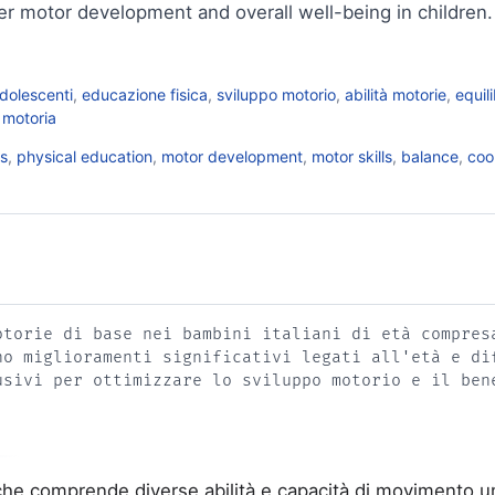
ter motor development and overall well-being in children.
dolescenti
,
educazione fisica
,
sviluppo motorio
,
abilità motorie
,
equili
motoria
s
,
physical education
,
motor development
,
motor skills
,
balance
,
coo
otorie di base nei bambini italiani di età compres
no miglioramenti significativi legati all'età e di
usivi per ottimizzare lo sviluppo motorio e il ben
e comprende diverse abilità e capacità di movimento uma