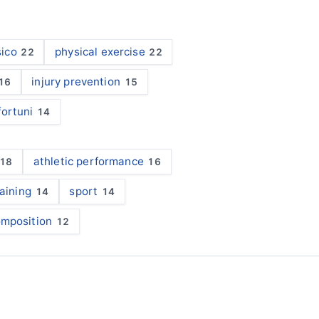
sico
physical exercise
22
22
injury prevention
16
15
fortuni
14
athletic performance
18
16
raining
sport
14
14
omposition
12