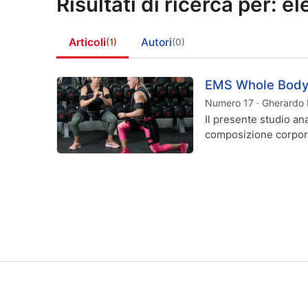
Risultati di ricerca per: 
Articoli
Autori
(1)
(0)
EMS Whole Body: 
Numero 17 · Gherardo B
Il presente studio an
composizione corporea
Tutti i risultati caricati (1).